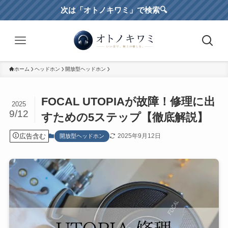
次は「オトノキワミ」で検索🔍️
ホーム
ヘッドホン
開放型ヘッドホン
FOCAL UTOPIAが故障！修理に出
2025
9/12
すための5ステップ【徹底解説】
広告含む
2025年9月12日
開放型ヘッドホン