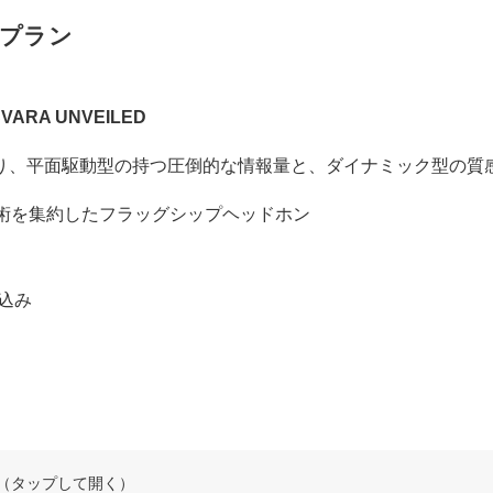
プラン
SVARA UNVEILED
り、平面駆動型の持つ圧倒的な情報量と、ダイナミック型の質
の技術を集約したフラッグシップヘッドホン
税込み
（タップして開く）