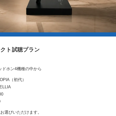
クト試聴プラン
ッドホン4機種の中から
TOPIA（初代）
ELLIA
00
0
をお選びいただけます。