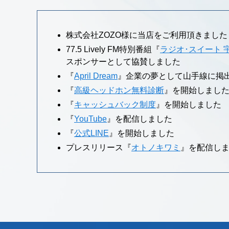
株式会社ZOZO様に当店をご利用頂きました
77.5 Lively FM特別番組『
ラジオ･スイート 
スポンサーとして協賛しました
『
April Dream
』企業の夢として山手線に掲
『
高級ヘッドホン無料診断
』を開始しまし
『
キャッシュバック制度
』を開始しました
『
YouTube
』を配信しました
『
公式LINE
』を開始しました
プレスリリース『
オトノキワミ
』を配信し