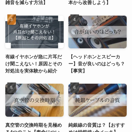
雑音を減らす方法】
本から改善しよう】
有線イヤホンが急に片耳だ
【ヘッドホンとスピーカ
け聞こえない！原因とその
ー】音が良いのはどっち？
対処法を実体験から紹介
【事実】
真空管の交換時期を見極め
純銀線の音質は？【おすす
る4つのこと【寿命につい
めは純銀線+金メッキ】